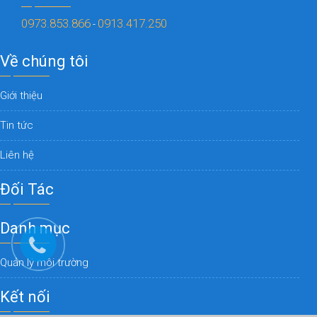
0973.853.866
0913.417.250
-
Về chúng tôi
Giới thiệu
Tin tức
Liên hệ
Đối Tác
Danh mục
Quản lý môi trường
Kết nối