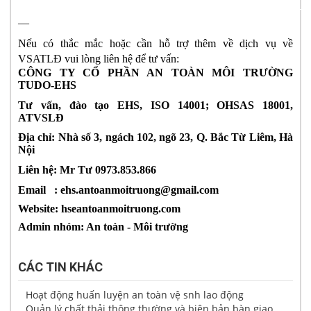
—
Nếu có thắc mắc hoặc cần hỗ trợ thêm về dịch vụ 
về 
VSATLĐ vui lòng liên hệ để tư vấn: 
CÔNG TY CỔ PHẦN AN TOÀN MÔI TRƯỜNG 
TUDO-EHS
Tư vấn, đào tạo EHS, ISO 14001; OHSAS 18001, 
ATVSLĐ
Địa chỉ: Nhà số 3, ngách 102, ngõ 23, Q. Bắc Từ Liêm, Hà 
Nội
Liên hệ: Mr Tư 0973.853.866 
Email   : ehs.antoanmoitruong@gmail.com 
Website: 
hseantoanmoitruong.com
Admin nhóm: An toàn - Môi trường
CÁC TIN KHÁC
Hoạt động huấn luyện an toàn vệ snh lao động
Quản lý chất thải thông thường và biên bản bàn giao