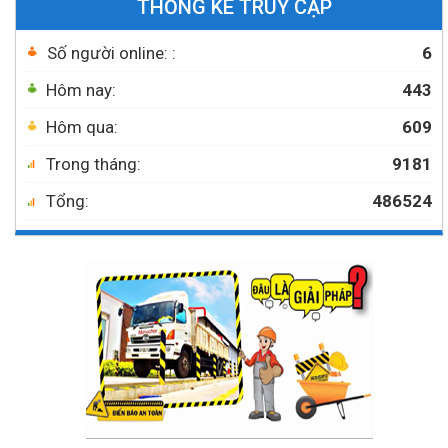
THỐNG KÊ TRUY CẬP
Số người online: :
6
Hôm nay:
443
Hôm qua:
609
Trong tháng:
9181
Tổng:
486524