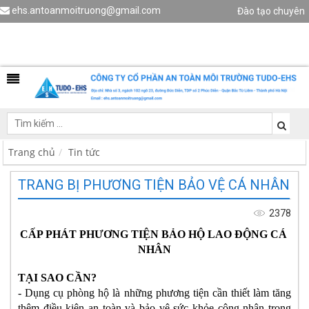
ehs.antoanmoitruong@gmail.com
Đào tạo chuyên
viên HSE
Liên hệ
Trang chủ
Tin tức
TRANG BỊ PHƯƠNG TIỆN BẢO VỆ CÁ NHÂN
2378
CẤP PHÁT PHƯƠNG TIỆN BẢO HỘ LAO ĐỘNG CÁ 
NHÂN
TẠI SAO CẦN?
- Dụng cụ phòng hộ là những phương tiện cần thiết làm tăng 
thêm điều kiện an toàn và bảo vệ sức khỏe công nhân trong 