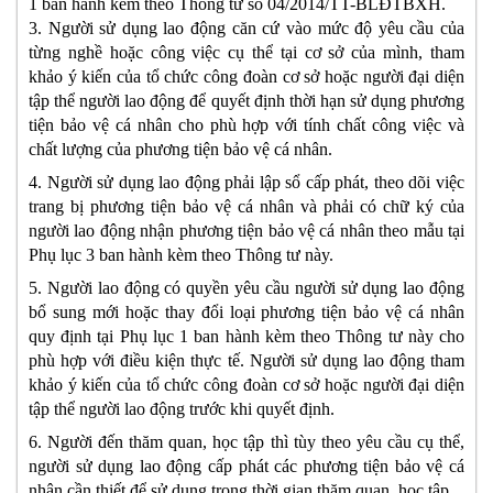
1 ban hành kèm theo Thông tư số 04/2014/TT-BLĐTBXH.
3. Người sử dụng lao động căn cứ vào mức độ yêu cầu của 
từng nghề hoặc công việc cụ thể tại cơ sở của mình, tham 
khảo ý kiến của tổ chức công đoàn cơ sở hoặc người đại diện 
tập thể người lao động để quyết định thời hạn sử dụng phương 
tiện bảo vệ cá nhân cho phù hợp với tính chất công việc và 
chất lượng của phương tiện bảo vệ cá nhân.
4. Người sử dụng lao động phải lập sổ cấp phát, theo dõi việc 
trang bị phương tiện bảo vệ cá nhân và phải có chữ ký của 
người lao động nhận phương tiện bảo vệ cá nhân theo mẫu tại 
Phụ lục 3 ban hành kèm theo Thông tư này.
5. Người lao động có quyền yêu cầu người sử dụng lao động 
bổ sung mới hoặc thay đổi loại phương tiện bảo vệ cá nhân 
quy định tại Phụ lục 1 ban hành kèm theo Thông tư này cho 
phù hợp với điều kiện thực tế. Người sử dụng lao động tham 
khảo ý kiến của tổ chức công đoàn cơ sở hoặc người đại diện 
tập thể người lao động trước khi quyết định.
6. Người đến thăm quan, học tập thì tùy theo yêu cầu cụ thể, 
người sử dụng lao động cấp phát các phương tiện bảo vệ cá 
nhân cần thiết để sử dụng trong thời gian thăm quan, học tập.