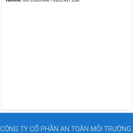
Hotline:
0973.853.866 -
0913.417.250
CÔNG TY CỔ PHẦN AN TOÀN MÔI TRƯỜNG