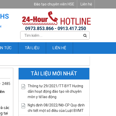
Đào tạo chuyên viên HSE
Liên hệ
0973.853.866 - 0913.417.250
IN TỨC
TÀI LIỆU
LIÊN HỆ
TÀI LIỆU MỚI NHẤT
2485
Thông tư 29/2021/TT-BYT Hướng
yên
dẫn hoạt động đào tạo về chuyên
môn y tế lao động
Nghị định 08/2022/NĐ-CP Quy định
à các 
chi tiết một số điều của Luật BVMT
 tại 