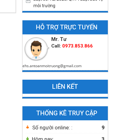
môi trường
HỖ TRỢ TRỰC TUYẾN
Mr. Tư
Call:
0973.853.866
ehs.antoanmoitruong@gmail.com
LIÊN KẾT
THỐNG KÊ TRUY CẬP
Số người online: :
9
Hôm nay:
3