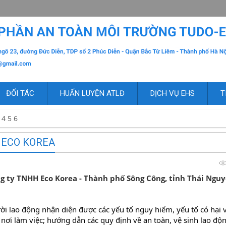
ĐỐI TÁC
HUẤN LUYỆN ATLĐ
DỊCH VỤ EHS
T
4 5 6
 ECO KOREA
g ty TNHH Eco Korea - Thành phố Sông Công, tỉnh Thái Ngu
 lao động nhận diện được các yếu tố nguy hiểm, yếu tố có hại v
nơi làm việc; hướng dẫn các quy định về an toàn, vệ sinh lao động