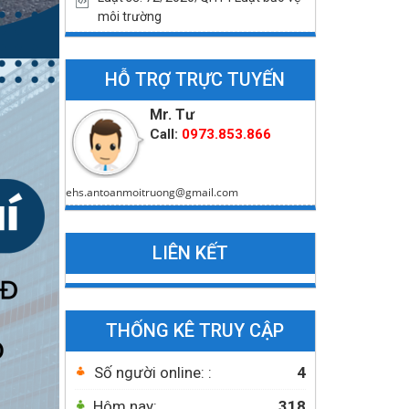
môi trường
HỖ TRỢ TRỰC TUYẾN
Mr. Tư
Call:
0973.853.866
ehs.antoanmoitruong@gmail.com
LIÊN KẾT
THỐNG KÊ TRUY CẬP
Số người online: :
4
Hôm nay:
318