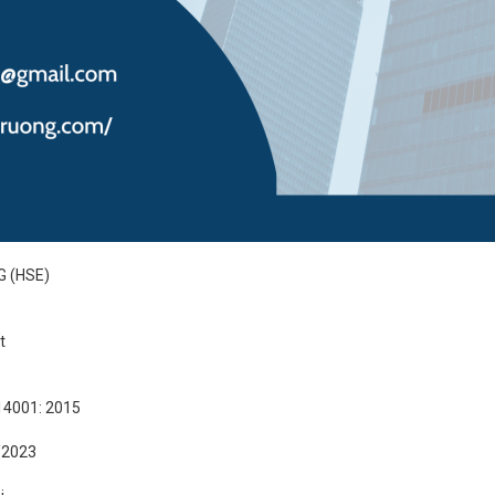
 (HSE)
t
 14001: 2015
2/2023