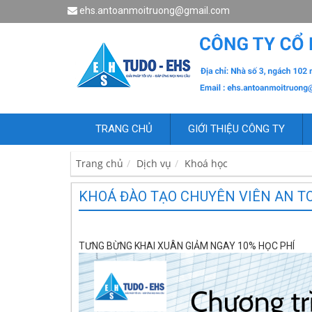
ehs.antoanmoitruong@gmail.com
TRANG CHỦ
GIỚI THIỆU CÔNG TY
Trang chủ
Dịch vụ
Khoá học
KHOÁ ĐÀO TẠO CHUYÊN VIÊN AN T
TƯNG BỪNG KHAI XUÂN GIẢM NGAY 10% HỌC PHÍ