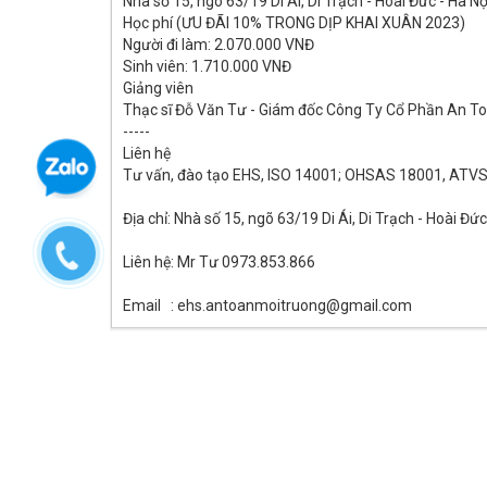
Nhà số 15, ngõ 63/19 Di Ái, Di Trạch - Hoài Đức - Hà Nộ
Học phí (ƯU ĐÃI 10% TRONG DỊP KHAI XUÂN 2023)
Người đi làm: 2.070.000 VNĐ
Sinh viên: 1.710.000 VNĐ
Giảng viên
Thạc sĩ Đỗ Văn Tư - Giám đốc Công Ty Cổ Phần An 
-----
Liên hệ
Tư vấn, đào tạo EHS, ISO 14001; OHSAS 18001, ATV
Địa chỉ: Nhà số 15, ngõ 63/19 Di Ái, Di Trạch - Hoài Đức
Liên hệ: Mr Tư 0973.853.866
Email : ehs.antoanmoitruong@gmail.com