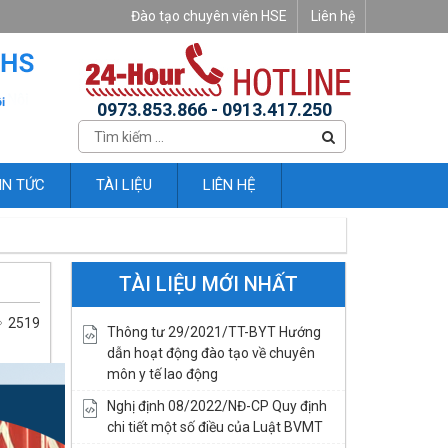
Đào tạo chuyên viên HSE
Liên hệ
0973.853.866 - 0913.417.250
IN TỨC
TÀI LIỆU
LIÊN HỆ
TÀI LIỆU MỚI NHẤT
2519
Thông tư 29/2021/TT-BYT Hướng
dẫn hoạt động đào tạo về chuyên
môn y tế lao động
Nghị định 08/2022/NĐ-CP Quy định
chi tiết một số điều của Luật BVMT