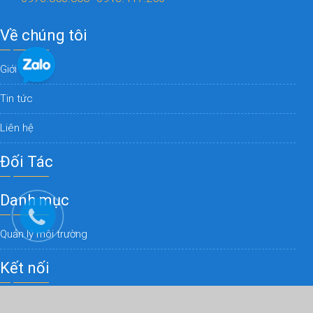
Về chúng tôi
Giới thiệu
Tin tức
Liên hệ
Đối Tác
Danh mục
Quản lý môi trường
Kết nối