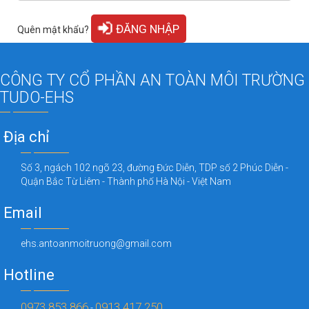
Quên mật khẩu?
CÔNG TY CỔ PHẦN AN TOÀN MÔI TRƯỜNG
TUDO-EHS
Địa chỉ
Số 3, ngách 102 ngõ 23, đường Đức Diễn, TDP số 2 Phúc Diễn -
Quận Bắc Từ Liêm - Thành phố Hà Nội - Việt Nam
Email
ehs.antoanmoitruong@gmail.com
Hotline
0973.853.866
0913.417.250
-